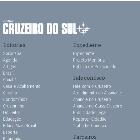
Editorias
Expediente
Sorocaba
Expediente
Agenda
Projeto Memória
Artigos
Política de Privacidade
Brasil
Fale conosco
Canal 1
Casa e Acabamento
Fale com o Cruzeiro
Cinema
Atendimento ao Assinante
Condomínios
Anuncie no Cruzeiro
Cruzeirinho
Anuncie no ClassiCruzeiro
Do Leitor
Publicidade Legal
Educação
Repórter Cidadão
Educa Mais Brasil
Trabalhe Conosco
Esporte
Parceiros
Economia