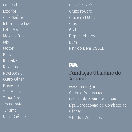
Editorial
ClassiCruzeiro
Exterior
CruzeiroCard
Guia Saúde
Cruzeiro FM 92.3
Informação Livre
CruxLab
Letra Viva
Grafsul
Magnus Futsal
Depositphotos
Mix
Burh
Motor
Pink do Bem OSSEL
Pets
Receitas
Revistas
Fundação Ubaldino do
Necrologia
Amaral
Outro Olhar
Presença
www.fua.org.br
São Bento
Colégio Politécnico
Tá na Rede
Lar Escola Monteiro Lobato
Tecnologia
Liga Sorocabana de Combate ao
Turismo
Câncer
Uniso Ciência
Vila dos Velhinhos