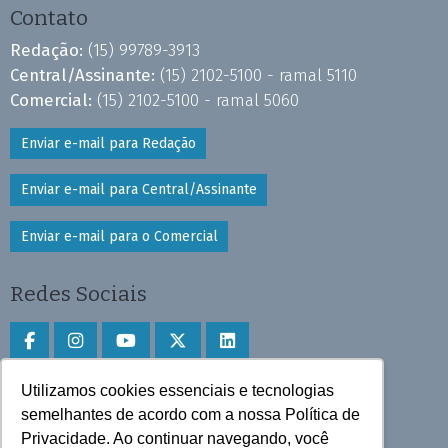
Contato
Redação:
(15) 99789-3913
Central/Assinante:
(15) 2102-5100 - ramal 5110
Comercial:
(15) 2102-5100 - ramal 5060
Enviar e-mail para Redação
Enviar e-mail para Central/Assinante
Enviar e-mail para o Comercial
Redes Sociais
Utilizamos cookies essenciais e tecnologias
Faça download do aplicativo
semelhantes de acordo com a nossa Política de
Privacidade. Ao continuar navegando, você
Play Store e App Store