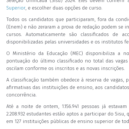
Seleção Unificada (Sisu) 2024. Eles devem conferir 
Superior
, e escolher duas opções de curso.
Todos os candidatos que participaram, fora da cond
(Enem) e não zeraram a prova de redação podem se ins
cursos. Automaticamente são classificados de
disponibilizadas pelas universidades e os institutos fe
O Ministério da Educação (MEC) disponibiliza a no
pontuação do último classificado no total das vagas 
oscilam conforme os inscritos e as novas inscrições.
A classificação também obedece à reserva de vagas, pr
afirmativas das instituições de ensino, aos candidato
concorrência.
Até a noite de ontem, 1.156.941 pessoas já estavam i
2.208.932 estudantes estão aptos a participar do Sisu, 
em 127 instituições públicas de ensino superior de todo