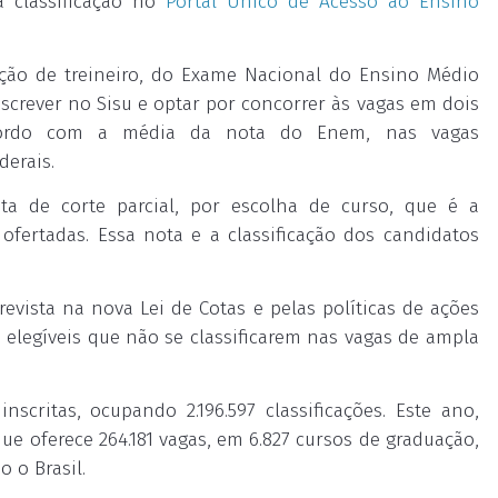
a classificação no
Portal Único de Acesso ao Ensino
ição de treineiro, do Exame Nacional do Ensino Médio
crever no Sisu e optar por concorrer às vagas em dois
 acordo com a média da nota do Enem, nas vagas
derais.
ta de corte parcial, por escolha de curso, que é a
ofertadas. Essa nota e a classificação dos candidatos
evista na nova Lei de Cotas e pelas políticas de ações
s elegíveis que não se classificarem nas vagas de ampla
nscritas, ocupando 2.196.597 classificações. Este ano,
que oferece 264.181 vagas, em 6.827 cursos de graduação,
 o Brasil.