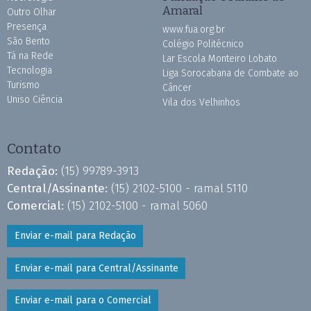
Amaral
Outro Olhar
Presença
www.fua.org.br
São Bento
Colégio Politécnico
Tá na Rede
Lar Escola Monteiro Lobato
Tecnologia
Liga Sorocabana de Combate ao
Turismo
Câncer
Uniso Ciência
Vila dos Velhinhos
Contato
Redação:
(15) 99789-3913
Central/Assinante:
(15) 2102-5100 - ramal 5110
Comercial:
(15) 2102-5100 - ramal 5060
Enviar e-mail para Redação
Enviar e-mail para Central/Assinante
Enviar e-mail para o Comercial