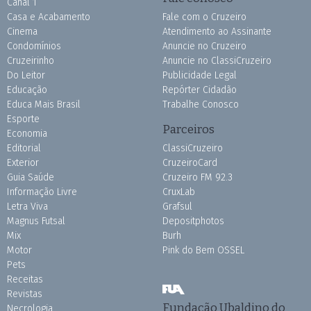
Canal 1
Casa e Acabamento
Fale com o Cruzeiro
Cinema
Atendimento ao Assinante
Condomínios
Anuncie no Cruzeiro
Cruzeirinho
Anuncie no ClassiCruzeiro
Do Leitor
Publicidade Legal
Educação
Repórter Cidadão
Educa Mais Brasil
Trabalhe Conosco
Esporte
Parceiros
Economia
Editorial
ClassiCruzeiro
Exterior
CruzeiroCard
Guia Saúde
Cruzeiro FM 92.3
Informação Livre
CruxLab
Letra Viva
Grafsul
Magnus Futsal
Depositphotos
Mix
Burh
Motor
Pink do Bem OSSEL
Pets
Receitas
Revistas
Fundação Ubaldino do
Necrologia