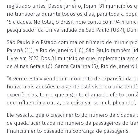
registrado antes. Desde janeiro, foram 31 municípios 
no transporte durante todos os dias, para toda a pop
15 cidades. No total, o Brasil hoje conta com 94 munic
pesquisador da Universidade de São Paulo (USP), Danie
São Paulo é o Estado com maior número de municípios c
Paraná (11), e Rio de Janeiro (10). São Paulo também 
Livre em 2023. Dos 31 municípios que implementaram o
de Minas Gerais (6), Santa Catarina (5), Rio de Janeiro (5
“A gente está vivendo um momento de expansão da polít
houve mais adesões e a gente está vivendo uma tendên
experiências, tem o que a gente chama de efeito contág
que influencia a outra, e a coisa vai se multiplicando”,
Ele ressalta que o crescimento do número de cidades 
de queda acentuada no número de passageiros do tran
financiamento baseado na cobrança de passagens.