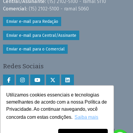
Central/Assinante:
(15) 2102-5100 - ramal 5110
Comercial:
(15) 2102-5100 - ramal 5060
Enviar e-mail para Redação
Enviar e-mail para Central/Assinante
Enviar e-mail para o Comercial
Redes Sociais
Utilizamos cookies essenciais e tecnologias
Faça download do aplicativo
semelhantes de acordo com a nossa Política de
Privacidade. Ao continuar navegando, você
Play Store e App Store
concorda com estas condições.
Saiba mais
Todos os direitos reservados © 2025 Cruzeiro do Sul