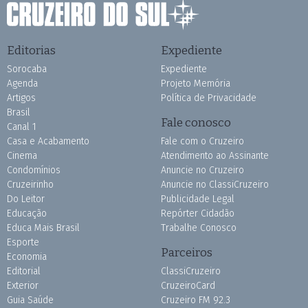
Editorias
Expediente
Sorocaba
Expediente
Agenda
Projeto Memória
Artigos
Política de Privacidade
Brasil
Fale conosco
Canal 1
Casa e Acabamento
Fale com o Cruzeiro
Cinema
Atendimento ao Assinante
Condomínios
Anuncie no Cruzeiro
Cruzeirinho
Anuncie no ClassiCruzeiro
Do Leitor
Publicidade Legal
Educação
Repórter Cidadão
Educa Mais Brasil
Trabalhe Conosco
Esporte
Parceiros
Economia
Editorial
ClassiCruzeiro
Exterior
CruzeiroCard
Guia Saúde
Cruzeiro FM 92.3