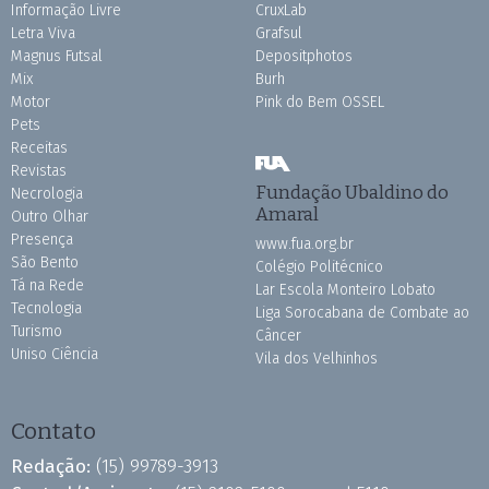
Informação Livre
CruxLab
Letra Viva
Grafsul
Magnus Futsal
Depositphotos
Mix
Burh
Motor
Pink do Bem OSSEL
Pets
Receitas
Revistas
Fundação Ubaldino do
Necrologia
Amaral
Outro Olhar
Presença
www.fua.org.br
São Bento
Colégio Politécnico
Tá na Rede
Lar Escola Monteiro Lobato
Tecnologia
Liga Sorocabana de Combate ao
Turismo
Câncer
Uniso Ciência
Vila dos Velhinhos
Contato
Redação:
(15) 99789-3913