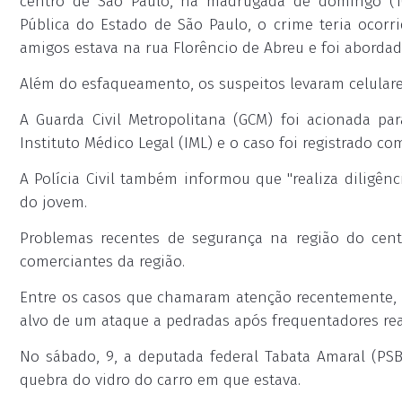
centro de São Paulo, na madrugada de domingo (10
Pública do Estado de São Paulo, o crime teria ocor
amigos estava na rua Florêncio de Abreu e foi abordad
Além do esfaqueamento, os suspeitos levaram celulares 
A Guarda Civil Metropolitana (GCM) foi acionada pa
Instituto Médico Legal (IML) e o caso foi registrado co
A Polícia Civil também informou que "realiza diligênc
do jovem.
Problemas recentes de segurança na região do cen
comerciantes da região.
Entre os casos que chamaram atenção recentemente, 
alvo de um ataque a pedradas após frequentadores rea
No sábado, 9, a deputada federal Tabata Amaral (PSB
quebra do vidro do carro em que estava.