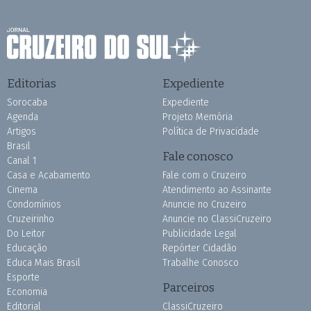
Editorias
Expediente
Sorocaba
Expediente
Agenda
Projeto Memória
Artigos
Política de Privacidade
Brasil
Fale conosco
Canal 1
Casa e Acabamento
Fale com o Cruzeiro
Cinema
Atendimento ao Assinante
Condomínios
Anuncie no Cruzeiro
Cruzeirinho
Anuncie no ClassiCruzeiro
Do Leitor
Publicidade Legal
Educação
Repórter Cidadão
Educa Mais Brasil
Trabalhe Conosco
Esporte
Parceiros
Economia
Editorial
ClassiCruzeiro