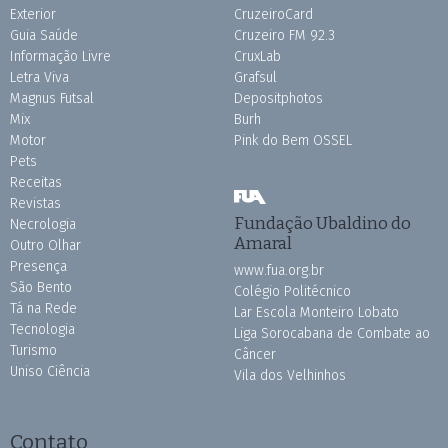
Exterior
CruzeiroCard
Guia Saúde
Cruzeiro FM 92.3
Informação Livre
CruxLab
Letra Viva
Grafsul
Magnus Futsal
Depositphotos
Mix
Burh
Motor
Pink do Bem OSSEL
Pets
Receitas
Revistas
Fundação Ubaldino do
Necrologia
Amaral
Outro Olhar
Presença
www.fua.org.br
São Bento
Colégio Politécnico
Tá na Rede
Lar Escola Monteiro Lobato
Tecnologia
Liga Sorocabana de Combate ao
Turismo
Câncer
Uniso Ciência
Vila dos Velhinhos
Contato