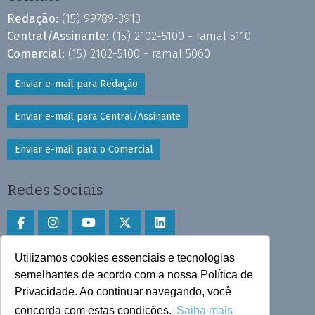
Redação:
(15) 99789-3913
Central/Assinante:
(15) 2102-5100 - ramal 5110
Comercial:
(15) 2102-5100 - ramal 5060
Enviar e-mail para Redação
Enviar e-mail para Central/Assinante
Enviar e-mail para o Comercial
Redes Sociais
Utilizamos cookies essenciais e tecnologias
Faça download do aplicativo
semelhantes de acordo com a nossa Política de
Privacidade. Ao continuar navegando, você
Play Store e App Store
concorda com estas condições.
Saiba mais