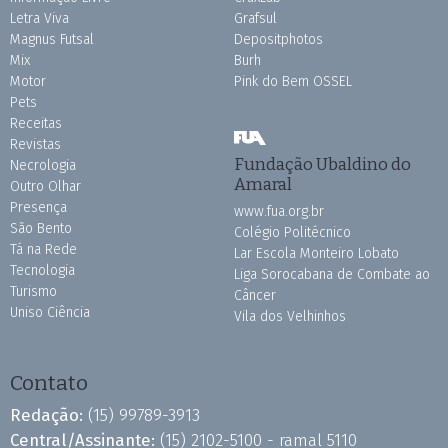
Letra Viva
Grafsul
Magnus Futsal
Depositphotos
Mix
Burh
Motor
Pink do Bem OSSEL
Pets
Receitas
Revistas
Fundação Ubaldino do
Necrologia
Amaral
Outro Olhar
Presença
www.fua.org.br
São Bento
Colégio Politécnico
Tá na Rede
Lar Escola Monteiro Lobato
Tecnologia
Liga Sorocabana de Combate ao
Turismo
Câncer
Uniso Ciência
Vila dos Velhinhos
Contato
Redação:
(15) 99789-3913
Central/Assinante:
(15) 2102-5100 - ramal 5110