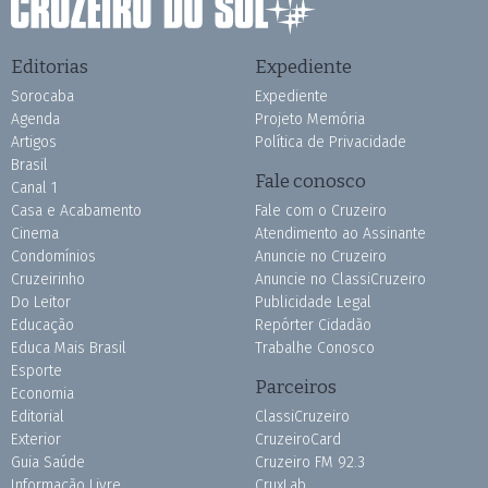
Editorias
Expediente
Sorocaba
Expediente
Agenda
Projeto Memória
Artigos
Política de Privacidade
Brasil
Fale conosco
Canal 1
Casa e Acabamento
Fale com o Cruzeiro
Cinema
Atendimento ao Assinante
Condomínios
Anuncie no Cruzeiro
Cruzeirinho
Anuncie no ClassiCruzeiro
Do Leitor
Publicidade Legal
Educação
Repórter Cidadão
Educa Mais Brasil
Trabalhe Conosco
Esporte
Parceiros
Economia
Editorial
ClassiCruzeiro
Exterior
CruzeiroCard
Guia Saúde
Cruzeiro FM 92.3
Informação Livre
CruxLab