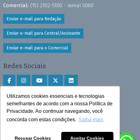
Comercial:
(15) 2102-5100 - ramal 5060
Enviar e-mail para Redação
Enviar e-mail para Central/Assinante
Enviar e-mail para o Comercial
Redes Sociais
Utilizamos cookies essenciais e tecnologias
Faça download do aplicativo
semelhantes de acordo com a nossa Política de
Privacidade. Ao continuar navegando, você
Play Store e App Store
concorda com estas condições.
Saiba mais
Todos os direitos reservados © 2025 Cruzeiro do Sul
Recusar Cookies
Aceitar Cookies