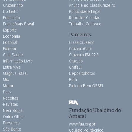
Cruzeirinho
Anuncie no ClassiCruzeiro
Do Leitor
Publicidade Legal
Educação
Repórter Cidadão
Educa Mais Brasil
Trabalhe Conosco
Esporte
Parceiros
Economia
Editorial
ClassiCruzeiro
Exterior
CruzeiroCard
Guia Saúde
Cruzeiro FM 92.3
Informação Livre
CruxLab
Letra Viva
Grafsul
Magnus Futsal
Depositphotos
Mix
Burh
Motor
Pink do Bem OSSEL
Pets
Receitas
Revistas
Fundação Ubaldino do
Necrologia
Amaral
Outro Olhar
Presença
www.fua.org.br
São Bento
Colégio Politécnico