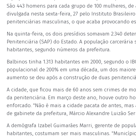
São 443 homens para cada grupo de 100 mulheres, de 
divulgada nesta sexta-feira, 27 pelo Instituto Brasileir
penitenciárias masculinas, o que acaba provocando es
Na quinta-feira, os dois presídios somavam 2.340 dete
Penitenciária (SAP) do Estado. A população carcerária 
habitantes, segundo números da prefeitura.
Balbinos tinha 1.313 habitantes em 2000, segundo o IB
populacional de 200% em uma década, um dos maiores 
aumento se deu após a construção de duas penitenciá
A cidade, que ficou mais de 60 anos sem crimes de mor
da penitenciária. Em março deste ano, houve outro hom
enforcado. "Não é mais a cidade pacata de antes, mas 
de gabinete da prefeitura, Márcio Alexandre Luizão Ser
A demógrafa Izabel Guimarães Marri, gerente de popula
habitantes, costumam ser mais masculinas. "Município