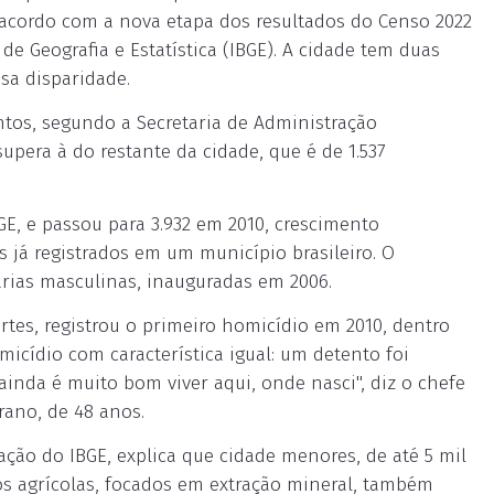
acordo com a nova etapa dos resultados do Censo 2022
o de Geografia e Estatística (IBGE). A cidade tem duas
sa disparidade.
ntos, segundo a Secretaria de Administração
supera à do restante da cidade, que é de 1.537
GE, e passou para 3.932 em 2010, crescimento
já registrados em um município brasileiro. O
rias masculinas, inauguradas em 2006.
tes, registrou o primeiro homicídio em 2010, dentro
icídio com característica igual: um detento foi
ainda é muito bom viver aqui, onde nasci", diz o chefe
rano, de 48 anos.
ção do IBGE, explica que cidade menores, de até 5 mil
s agrícolas, focados em extração mineral, também