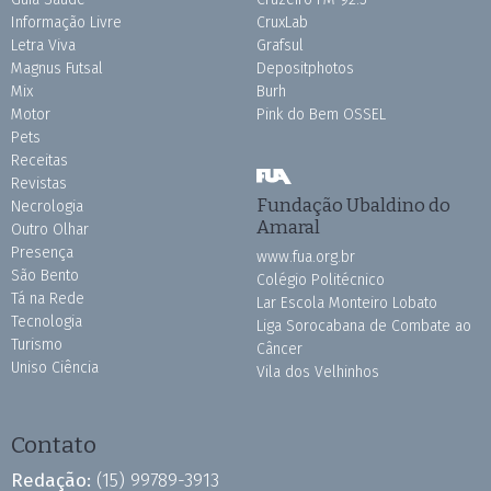
Informação Livre
CruxLab
Letra Viva
Grafsul
Magnus Futsal
Depositphotos
Mix
Burh
Motor
Pink do Bem OSSEL
Pets
Receitas
Revistas
Fundação Ubaldino do
Necrologia
Amaral
Outro Olhar
Presença
www.fua.org.br
São Bento
Colégio Politécnico
Tá na Rede
Lar Escola Monteiro Lobato
Tecnologia
Liga Sorocabana de Combate ao
Turismo
Câncer
Uniso Ciência
Vila dos Velhinhos
Contato
Redação:
(15) 99789-3913