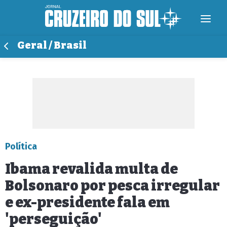
Geral / Brasil
Política
Ibama revalida multa de
Bolsonaro por pesca irregular
e ex-presidente fala em
'perseguição'