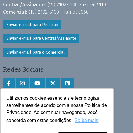
Central/Assinante:
(15) 2102-5100 - ramal 5110
Comercial:
(15) 2102-5100 - ramal 5060
Enviar e-mail para Redação
Enviar e-mail para Central/Assinante
Enviar e-mail para o Comercial
Redes Sociais
Utilizamos cookies essenciais e tecnologias
Faça download do aplicativo
semelhantes de acordo com a nossa Política de
Privacidade. Ao continuar navegando, você
Play Store e App Store
concorda com estas condições.
Saiba mais