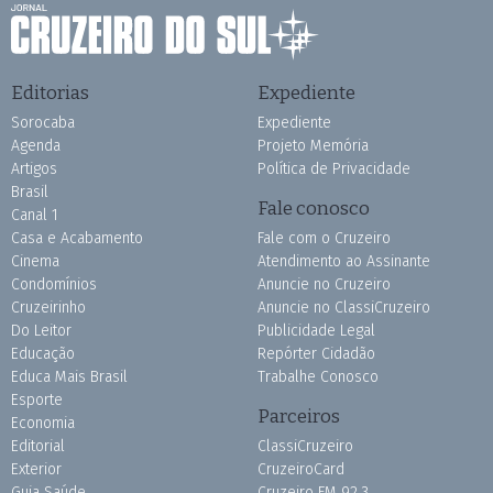
Editorias
Expediente
Sorocaba
Expediente
Agenda
Projeto Memória
Artigos
Política de Privacidade
Brasil
Fale conosco
Canal 1
Casa e Acabamento
Fale com o Cruzeiro
Cinema
Atendimento ao Assinante
Condomínios
Anuncie no Cruzeiro
Cruzeirinho
Anuncie no ClassiCruzeiro
Do Leitor
Publicidade Legal
Educação
Repórter Cidadão
Educa Mais Brasil
Trabalhe Conosco
Esporte
Parceiros
Economia
Editorial
ClassiCruzeiro
Exterior
CruzeiroCard
Guia Saúde
Cruzeiro FM 92.3