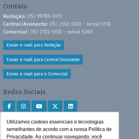
Contato
Redação:
(15) 99789-3913
Central/Assinante:
(15) 2102-5100 - ramal 5110
Comercial:
(15) 2102-5100 - ramal 5060
Enviar e-mail para Redação
Enviar e-mail para Central/Assinante
Enviar e-mail para o Comercial
Redes Sociais
Utilizamos cookies essenciais e tecnologias
Faça download do aplicativo
semelhantes de acordo com a nossa Política de
Privacidade. Ao continuar navegando, você
Play Store e App Store