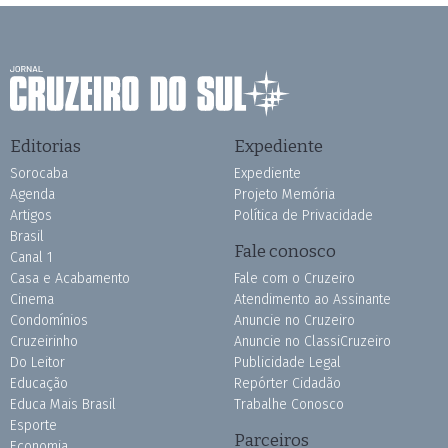
Editorias
Expediente
Sorocaba
Expediente
Agenda
Projeto Memória
Artigos
Política de Privacidade
Brasil
Fale conosco
Canal 1
Casa e Acabamento
Fale com o Cruzeiro
Cinema
Atendimento ao Assinante
Condomínios
Anuncie no Cruzeiro
Cruzeirinho
Anuncie no ClassiCruzeiro
Do Leitor
Publicidade Legal
Educação
Repórter Cidadão
Educa Mais Brasil
Trabalhe Conosco
Esporte
Parceiros
Economia