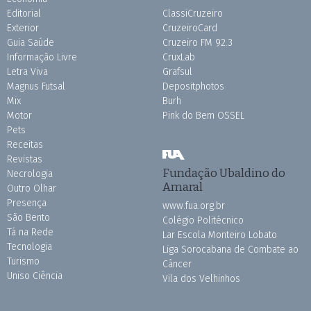
Editorial
ClassiCruzeiro
Exterior
CruzeiroCard
Guia Saúde
Cruzeiro FM 92.3
Informação Livre
CruxLab
Letra Viva
Grafsul
Magnus Futsal
Depositphotos
Mix
Burh
Motor
Pink do Bem OSSEL
Pets
Receitas
Revistas
Fundação Ubaldino do
Necrologia
Amaral
Outro Olhar
Presença
www.fua.org.br
São Bento
Colégio Politécnico
Tá na Rede
Lar Escola Monteiro Lobato
Tecnologia
Liga Sorocabana de Combate ao
Turismo
Câncer
Uniso Ciência
Vila dos Velhinhos