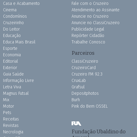
Casa e Acabamento
Fale com o Cruzeiro
Cinema
Atendimento ao Assinante
Condomínios
Anuncie no Cruzeiro
Cruzeirinho
Anuncie no ClassiCruzeiro
Do Leitor
Publicidade Legal
Educação
Repórter Cidadão
Educa Mais Brasil
Trabalhe Conosco
Esporte
Parceiros
Economia
Editorial
ClassiCruzeiro
Exterior
CruzeiroCard
Guia Saúde
Cruzeiro FM 92.3
Informação Livre
CruxLab
Letra Viva
Grafsul
Magnus Futsal
Depositphotos
Mix
Burh
Motor
Pink do Bem OSSEL
Pets
Receitas
Revistas
Fundação Ubaldino do
Necrologia