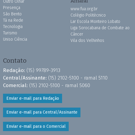
Amaral
Outro Olhar
Presença
www.fua.org.br
São Bento
Colégio Politécnico
Tá na Rede
Lar Escola Monteiro Lobato
Tecnologia
Liga Sorocabana de Combate ao
Turismo
Câncer
Uniso Ciência
Vila dos Velhinhos
Contato
Redação:
(15) 99789-3913
Central/Assinante:
(15) 2102-5100 - ramal 5110
Comercial:
(15) 2102-5100 - ramal 5060
Enviar e-mail para Redação
Enviar e-mail para Central/Assinante
Enviar e-mail para o Comercial