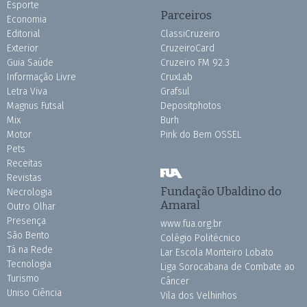
Esporte
Parceiros
Economia
Editorial
ClassiCruzeiro
Exterior
CruzeiroCard
Guia Saúde
Cruzeiro FM 92.3
Informação Livre
CruxLab
Letra Viva
Grafsul
Magnus Futsal
Depositphotos
Mix
Burh
Motor
Pink do Bem OSSEL
Pets
Receitas
Revistas
Fundação Ubaldino do
Necrologia
Amaral
Outro Olhar
Presença
www.fua.org.br
São Bento
Colégio Politécnico
Tá na Rede
Lar Escola Monteiro Lobato
Tecnologia
Liga Sorocabana de Combate ao
Turismo
Câncer
Uniso Ciência
Vila dos Velhinhos