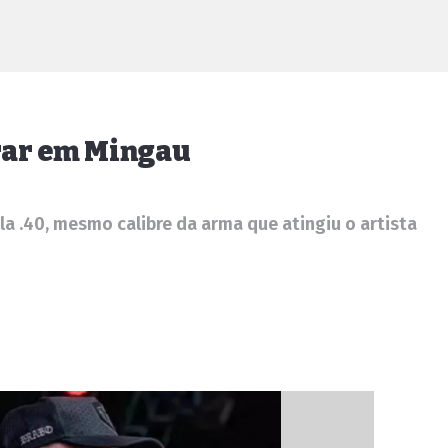
irar em Mingau
 .40, mesmo calibre da arma que atingiu o artista