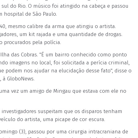
l sul do Rio. O músico foi atingido na cabeça e passou
m hospital de São Paulo.
0, mesmo calibre da arma que atingiu o artista.
ores, um kit rajada e uma quantidade de drogas.
o procurados pela polícia.
Ilha das Cobras. "É um bairro conhecido como ponto
do imagens no local, foi solicitada a perícia criminal,
 podem nos ajudar na elucidação desse fato", disse o
o, à GloboNews.
s uma vez um amigo de Mingau que estava com ele no
 investigadores suspeitam que os disparos tenham
eículo do artista, uma picape de cor escura.
domingo (3), passou por uma cirurgia intracraniana de