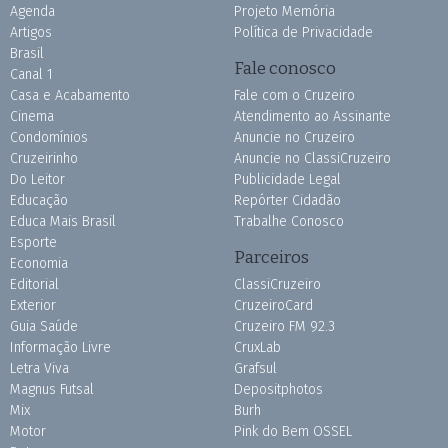
Agenda
Projeto Memória
Artigos
Política de Privacidade
Brasil
Fale conosco
Canal 1
Casa e Acabamento
Fale com o Cruzeiro
Cinema
Atendimento ao Assinante
Condomínios
Anuncie no Cruzeiro
Cruzeirinho
Anuncie no ClassiCruzeiro
Do Leitor
Publicidade Legal
Educação
Repórter Cidadão
Educa Mais Brasil
Trabalhe Conosco
Esporte
Parceiros
Economia
Editorial
ClassiCruzeiro
Exterior
CruzeiroCard
Guia Saúde
Cruzeiro FM 92.3
Informação Livre
CruxLab
Letra Viva
Grafsul
Magnus Futsal
Depositphotos
Mix
Burh
Motor
Pink do Bem OSSEL