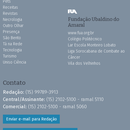
Pets
Receitas
Revistas
Fundação Ubaldino do
Necrologia
Amaral
Outro Olhar
Presença
www.fua.org.br
São Bento
Colégio Politécnico
Tá na Rede
Lar Escola Monteiro Lobato
Tecnologia
Liga Sorocabana de Combate ao
Turismo
Câncer
Uniso Ciência
Vila dos Velhinhos
Contato
Redação:
(15) 99789-3913
Central/Assinante:
(15) 2102-5100 - ramal 5110
Comercial:
(15) 2102-5100 - ramal 5060
Enviar e-mail para Redação