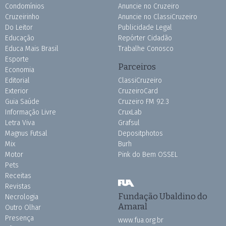
Condomínios
Anuncie no Cruzeiro
Cruzeirinho
Anuncie no ClassiCruzeiro
Do Leitor
Publicidade Legal
Educação
Repórter Cidadão
Educa Mais Brasil
Trabalhe Conosco
Esporte
Parceiros
Economia
Editorial
ClassiCruzeiro
Exterior
CruzeiroCard
Guia Saúde
Cruzeiro FM 92.3
Informação Livre
CruxLab
Letra Viva
Grafsul
Magnus Futsal
Depositphotos
Mix
Burh
Motor
Pink do Bem OSSEL
Pets
Receitas
Revistas
Fundação Ubaldino do
Necrologia
Amaral
Outro Olhar
Presença
www.fua.org.br