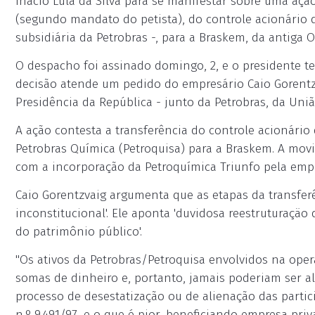
Inácio Lula da Silva para se manifestar sobre uma açã
(segundo mandato do petista), do controle acionário 
subsidiária da Petrobras -, para a Braskem, da antiga 
O despacho foi assinado domingo, 2, e o presidente te
decisão atende um pedido do empresário Caio Gorentzv
Presidência da República - junto da Petrobras, da Uni
A ação contesta a transferência do controle acionário
Petrobras Química (Petroquisa) para a Braskem. A mov
com a incorporação da Petroquímica Triunfo pela em
Caio Gorentzvaig argumenta que as etapas da transferê
inconstitucional'. Ele aponta 'duvidosa reestruturaçäo
do patrimônio público'.
"Os ativos da Petrobras/Petroquisa envolvidos na ope
somas de dinheiro e, portanto, jamais poderiam ser a
processo de desestatização ou de alienação das parti
n.º 9.491/97, e o que é pior, beneficiando empresa pri