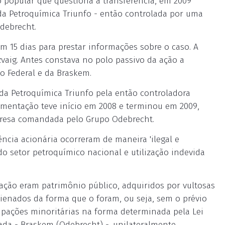
o popular que questiona a transferência, em 2009
da Petroquímica Triunfo - então controlada por uma
Odebrecht.
m 15 dias para prestar informações sobre o caso. A
aig. Antes constava no polo passivo da ação a
ão Federal e da Braskem.
 da Petroquímica Triunfo pela então controladora
imentação teve início em 2008 e terminou em 2009,
presa comandada pelo Grupo Odebrecht.
ncia acionária ocorreram de maneira 'ilegal e
 do setor petroquímico nacional e utilização indevida
ração eram patrimônio público, adquiridos por vultosas
lienados da forma que o foram, ou seja, sem o prévio
cipações minoritárias na forma determinada pela Lei
vada - Braskem (Odebrecht) -, unilateralmente,