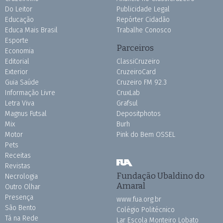
Do Leitor
Publicidade Legal
Educação
Repórter Cidadão
Educa Mais Brasil
Trabalhe Conosco
Esporte
Parceiros
Economia
Editorial
ClassiCruzeiro
Exterior
CruzeiroCard
Guia Saúde
Cruzeiro FM 92.3
Informação Livre
CruxLab
Letra Viva
Grafsul
Magnus Futsal
Depositphotos
Mix
Burh
Motor
Pink do Bem OSSEL
Pets
Receitas
Revistas
Fundação Ubaldino do
Necrologia
Amaral
Outro Olhar
Presença
www.fua.org.br
São Bento
Colégio Politécnico
Tá na Rede
Lar Escola Monteiro Lobato