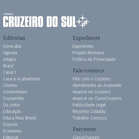
Editorias
Expediente
Sorocaba
Expediente
Agenda
Projeto Memória
Artigos
Política de Privacidade
Brasil
Fale conosco
Canal 1
Casa e Acabamento
Fale com o Cruzeiro
Cinema
Atendimento ao Assinante
Condomínios
Anuncie no Cruzeiro
Cruzeirinho
Anuncie no ClassiCruzeiro
Do Leitor
Publicidade Legal
Educação
Repórter Cidadão
Educa Mais Brasil
Trabalhe Conosco
Esporte
Parceiros
Economia
Editorial
ClassiCruzeiro