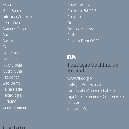
Exterior
CruzeiroCard
Guia Saúde
Cruzeiro FM 92.3
Informação Livre
CruxLab
Letra Viva
Grafsul
Magnus Futsal
Depositphotos
Mix
Burh
Motor
Pink do Bem OSSEL
Pets
Receitas
Revistas
Fundação Ubaldino do
Necrologia
Amaral
Outro Olhar
Presença
www.fua.org.br
São Bento
Colégio Politécnico
Tá na Rede
Lar Escola Monteiro Lobato
Tecnologia
Liga Sorocabana de Combate ao
Turismo
Câncer
Uniso Ciência
Vila dos Velhinhos
Contato