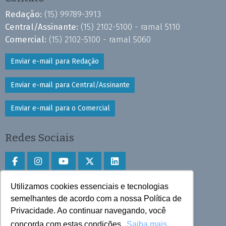
Redação:
(15) 99789-3913
Central/Assinante:
(15) 2102-5100 - ramal 5110
Comercial:
(15) 2102-5100 - ramal 5060
Enviar e-mail para Redação
Enviar e-mail para Central/Assinante
Enviar e-mail para o Comercial
Redes Sociais
Utilizamos cookies essenciais e tecnologias
Faça download do aplicativo
semelhantes de acordo com a nossa Política de
Play Store e App Store
Privacidade. Ao continuar navegando, você
concorda com estas condições.
Saiba mais