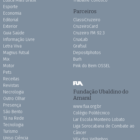
Educa Mais Brasil
Trabalhe Conosco
Esporte
Parceiros
Economia
Editorial
ClassiCruzeiro
Exterior
CruzeiroCard
Guia Saúde
Cruzeiro FM 92.3
Informação Livre
CruxLab
Letra Viva
Grafsul
Magnus Futsal
Depositphotos
Mix
Burh
Motor
Pink do Bem OSSEL
Pets
Receitas
Revistas
Fundação Ubaldino do
Necrologia
Amaral
Outro Olhar
Presença
www.fua.org.br
São Bento
Colégio Politécnico
Tá na Rede
Lar Escola Monteiro Lobato
Tecnologia
Liga Sorocabana de Combate ao
Turismo
Câncer
Uniso Ciência
Vila dos Velhinhos