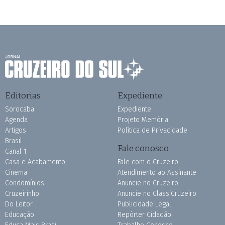
Editorias
Expediente
Sorocaba
Expediente
Agenda
Projeto Memória
Artigos
Política de Privacidade
Brasil
Fale conosco
Canal 1
Casa e Acabamento
Fale com o Cruzeiro
Cinema
Atendimento ao Assinante
Condomínios
Anuncie no Cruzeiro
Cruzeirinho
Anuncie no ClassiCruzeiro
Do Leitor
Publicidade Legal
Educação
Repórter Cidadão