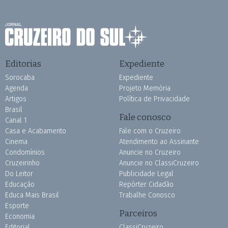
Editorias
Expediente
Sorocaba
Expediente
Agenda
Projeto Memória
Artigos
Política de Privacidade
Brasil
Fale conosco
Canal 1
Casa e Acabamento
Fale com o Cruzeiro
Cinema
Atendimento ao Assinante
Condomínios
Anuncie no Cruzeiro
Cruzeirinho
Anuncie no ClassiCruzeiro
Do Leitor
Publicidade Legal
Educação
Repórter Cidadão
Educa Mais Brasil
Trabalhe Conosco
Esporte
Parceiros
Economia
Editorial
ClassiCruzeiro