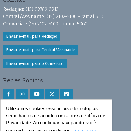
Redação:
(15) 99789-3913
Central/Assinante:
(15) 2102-5100 - ramal 5110
Comercial:
(15) 2102-5100 - ramal 5060
Enviar e-mail para Redação
Enviar e-mail para Central/Assinante
Enviar e-mail para o Comercial
Redes Sociais
Utilizamos cookies essenciais e tecnologias
Faça download do aplicativo
semelhantes de acordo com a nossa Política de
Privacidade. Ao continuar navegando, você
Play Store e App Store
concorda com estas condições.
Saiba mais