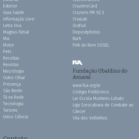
Exterior
CruzeiroCard
Guia Saúde
Cruzeiro FM 92.3
Informação Livre
CruxLab
Letra Viva
Grafsul
Magnus Futsal
Depositphotos
Mix
Burh
Motor
Pink do Bem OSSEL
Pets
Receitas
Revistas
Fundação Ubaldino do
Necrologia
Amaral
Outro Olhar
Presença
www.fua.org.br
São Bento
Colégio Politécnico
Tá na Rede
Lar Escola Monteiro Lobato
Tecnologia
Liga Sorocabana de Combate ao
Turismo
Câncer
Uniso Ciência
Vila dos Velhinhos
Contato