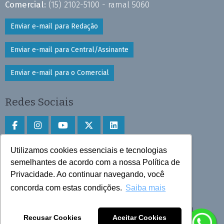
Comercial:
(15) 2102-5100 - ramal 5060
Enviar e-mail para Redação
Enviar e-mail para Central/Assinante
Enviar e-mail para o Comercial
Redes Sociais
Utilizamos cookies essenciais e tecnologias
Faça download do aplicativo
semelhantes de acordo com a nossa Política de
Play Store e App Store
Privacidade. Ao continuar navegando, você
concorda com estas condições.
Saiba mais
Todos os direitos reservados © 2025 Cruzeiro do Sul
Recusar Cookies
Aceitar Cookies