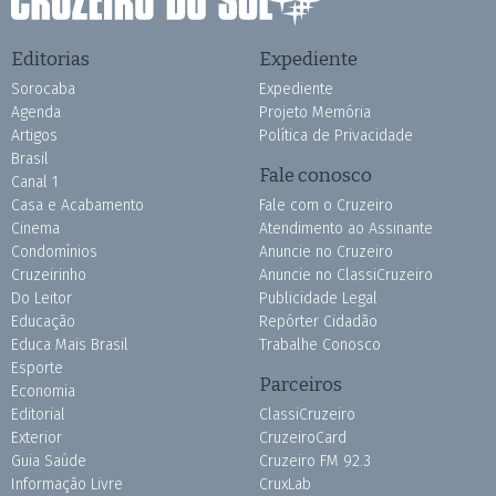
Editorias
Expediente
Sorocaba
Expediente
Agenda
Projeto Memória
Artigos
Política de Privacidade
Brasil
Fale conosco
Canal 1
Casa e Acabamento
Fale com o Cruzeiro
Cinema
Atendimento ao Assinante
Condomínios
Anuncie no Cruzeiro
Cruzeirinho
Anuncie no ClassiCruzeiro
Do Leitor
Publicidade Legal
Educação
Repórter Cidadão
Educa Mais Brasil
Trabalhe Conosco
Esporte
Parceiros
Economia
Editorial
ClassiCruzeiro
Exterior
CruzeiroCard
Guia Saúde
Cruzeiro FM 92.3
Informação Livre
CruxLab