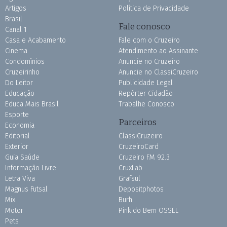
Artigos
Política de Privacidade
Brasil
Fale conosco
Canal 1
Casa e Acabamento
Fale com o Cruzeiro
Cinema
Atendimento ao Assinante
Condomínios
Anuncie no Cruzeiro
Cruzeirinho
Anuncie no ClassiCruzeiro
Do Leitor
Publicidade Legal
Educação
Repórter Cidadão
Educa Mais Brasil
Trabalhe Conosco
Esporte
Parceiros
Economia
Editorial
ClassiCruzeiro
Exterior
CruzeiroCard
Guia Saúde
Cruzeiro FM 92.3
Informação Livre
CruxLab
Letra Viva
Grafsul
Magnus Futsal
Depositphotos
Mix
Burh
Motor
Pink do Bem OSSEL
Pets