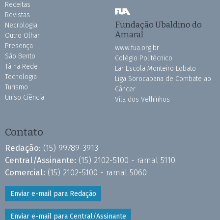
Receitas
Revistas
Fundação Ubaldino do
Necrologia
Amaral
Outro Olhar
Presença
www.fua.org.br
São Bento
Colégio Politécnico
Tá na Rede
Lar Escola Monteiro Lobato
Tecnologia
Liga Sorocabana de Combate ao
Turismo
Câncer
Uniso Ciência
Vila dos Velhinhos
Contato
Redação:
(15) 99789-3913
Central/Assinante:
(15) 2102-5100 - ramal 5110
Comercial:
(15) 2102-5100 - ramal 5060
Enviar e-mail para Redação
Enviar e-mail para Central/Assinante