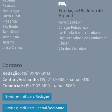
Receitas
Revistas
Fundação Ubaldino do
Necrologia
Amaral
Outro Olhar
Presença
www.fua.org.br
São Bento
Colégio Politécnico
Tá na Rede
Lar Escola Monteiro Lobato
Tecnologia
Liga Sorocabana de Combate ao
Turismo
Câncer
Uniso Ciência
Vila dos Velhinhos
Contato
Redação:
(15) 99789-3913
Central/Assinante:
(15) 2102-5100 - ramal 5110
Comercial:
(15) 2102-5100 - ramal 5060
Enviar e-mail para Redação
Enviar e-mail para Central/Assinante