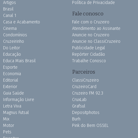
Artigos
Política de Privacidade
Brasil
Fale conosco
Canal 1
Casa e Acabamento
Fale com o Cruzeiro
Cinema
Atendimento ao Assinante
Condomínios
Anuncie no Cruzeiro
Cruzeirinho
Anuncie no ClassiCruzeiro
Do Leitor
Publicidade Legal
Educação
Repórter Cidadão
Educa Mais Brasil
Trabalhe Conosco
Esporte
Parceiros
Economia
Editorial
ClassiCruzeiro
Exterior
CruzeiroCard
Guia Saúde
Cruzeiro FM 92.3
Informação Livre
CruxLab
Letra Viva
Grafsul
Magnus Futsal
Depositphotos
Mix
Burh
Motor
Pink do Bem OSSEL
Pets