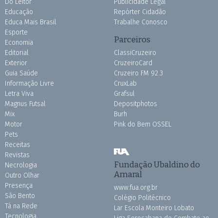
Do Leitor
Publicidade Legal
Educação
Repórter Cidadão
Educa Mais Brasil
Trabalhe Conosco
Esporte
Parceiros
Economia
Editorial
ClassiCruzeiro
Exterior
CruzeiroCard
Guia Saúde
Cruzeiro FM 92.3
Informação Livre
CruxLab
Letra Viva
Grafsul
Magnus Futsal
Depositphotos
Mix
Burh
Motor
Pink do Bem OSSEL
Pets
Receitas
Revistas
Fundação Ubaldino do
Necrologia
Amaral
Outro Olhar
Presença
www.fua.org.br
São Bento
Colégio Politécnico
Tá na Rede
Lar Escola Monteiro Lobato
Tecnologia