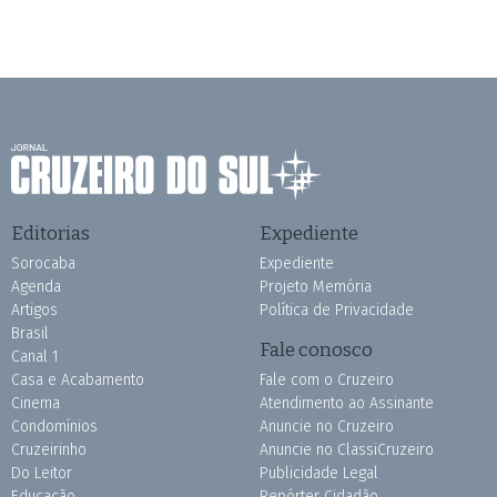
Editorias
Expediente
Sorocaba
Expediente
Agenda
Projeto Memória
Artigos
Política de Privacidade
Brasil
Fale conosco
Canal 1
Casa e Acabamento
Fale com o Cruzeiro
Cinema
Atendimento ao Assinante
Condomínios
Anuncie no Cruzeiro
Cruzeirinho
Anuncie no ClassiCruzeiro
Do Leitor
Publicidade Legal
Educação
Repórter Cidadão