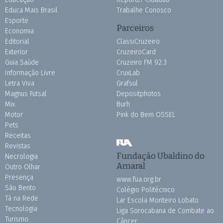
Educa Mais Brasil
Trabalhe Conosco
Esporte
Parceiros
Economia
Editorial
ClassiCruzeiro
Exterior
CruzeiroCard
Guia Saúde
Cruzeiro FM 92.3
Informação Livre
CruxLab
Letra Viva
Grafsul
Magnus Futsal
Depositphotos
Mix
Burh
Motor
Pink do Bem OSSEL
Pets
Receitas
Revistas
Fundação Ubaldino do
Necrologia
Amaral
Outro Olhar
Presença
www.fua.org.br
São Bento
Colégio Politécnico
Tá na Rede
Lar Escola Monteiro Lobato
Tecnologia
Liga Sorocabana de Combate ao
Turismo
Câncer