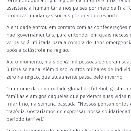
terremoto que atingiu regiões da Turquia e Síria na ú
assistência humanitária nos países por meio da Fifa
promover mudanças sociais por meio do esporte.
A entidade entrou em contato com as confederações na
não-governamentais, para entender em quais necessida
verba será utilizada para a compra de itens emergenci
após a catástrofe na região.
Até o momento, mais de 42 mil pessoas perderam suas
última semana. Além disso, outros milhares de indiví
zero na região, que atualmente passa pelo inverno.
"Em nome da comunidade global do futebol, gostaria
famílias e amigos daqueles que perderam suas vidas no
Infantino, na semana passada. "Nossos pensamentos e
tragédia. Gostaríamos de expressar nossa solidarieda
período terrível."
O forte terremoto de magnitude 7,8 atingiu o sudeste 