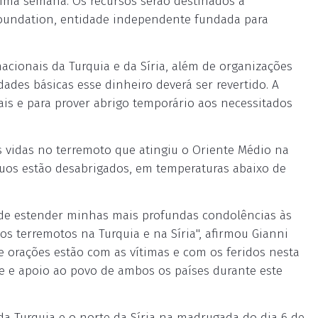
ltima semana. Os recursos serão destinados à
 Foundation, entidade independente fundada para
cionais da Turquia e da Síria, além de organizações
des básicas esse dinheiro deverá ser revertido. A
ais e para prover abrigo temporário aos necessitados
 vidas no terremoto que atingiu o Oriente Médio na
duos estão desabrigados, em temperaturas abaixo de
 de estender minhas mais profundas condolências às
s terremotos na Turquia e na Síria", afirmou Gianni
 orações estão com as vítimas e com os feridos nesta
de e apoio ao povo de ambos os países durante este
da Turquia e o norte da Síria na madrugada do dia 6 de