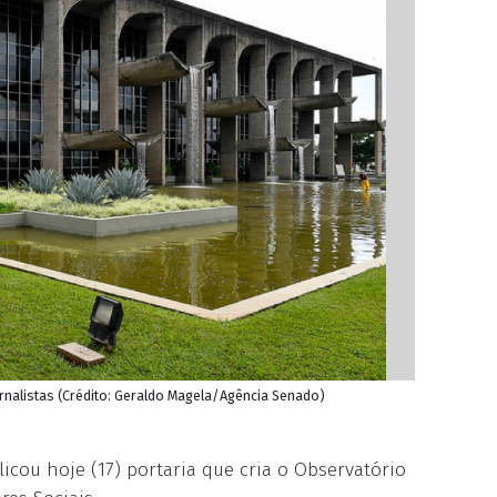
ornalistas (Crédito: Geraldo Magela/Agência Senado)
licou hoje (17) portaria que cria o Observatório