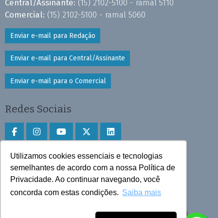
Central/Assinante:
(15) 2102-5100 - ramal 5110
Comercial:
(15) 2102-5100 - ramal 5060
Enviar e-mail para Redação
Enviar e-mail para Central/Assinante
Enviar e-mail para o Comercial
Redes Sociais
Utilizamos cookies essenciais e tecnologias
Faça download do aplicativo
semelhantes de acordo com a nossa Política de
Privacidade. Ao continuar navegando, você
Play Store e App Store
concorda com estas condições.
Saiba mais
Todos os direitos reservados © 2025 Cruzeiro do Sul