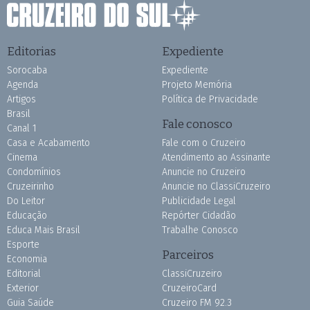
Editorias
Expediente
Sorocaba
Expediente
Agenda
Projeto Memória
Artigos
Política de Privacidade
Brasil
Fale conosco
Canal 1
Casa e Acabamento
Fale com o Cruzeiro
Cinema
Atendimento ao Assinante
Condomínios
Anuncie no Cruzeiro
Cruzeirinho
Anuncie no ClassiCruzeiro
Do Leitor
Publicidade Legal
Educação
Repórter Cidadão
Educa Mais Brasil
Trabalhe Conosco
Esporte
Parceiros
Economia
Editorial
ClassiCruzeiro
Exterior
CruzeiroCard
Guia Saúde
Cruzeiro FM 92.3