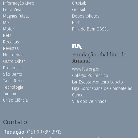
Informação Livre
CruxLab
Letra Viva
Grafsul
Magnus Futsal
Depositphotos
Mix
Burh
Motor
Pink do Bem OSSEL
Pets
Receitas
Revistas
Fundação Ubaldino do
Necrologia
Amaral
Outro Olhar
Presença
www.fua.org.br
São Bento
Colégio Politécnico
Tá na Rede
Lar Escola Monteiro Lobato
Tecnologia
Liga Sorocabana de Combate ao
Turismo
Câncer
Uniso Ciência
Vila dos Velhinhos
Contato
Redação:
(15) 99789-3913