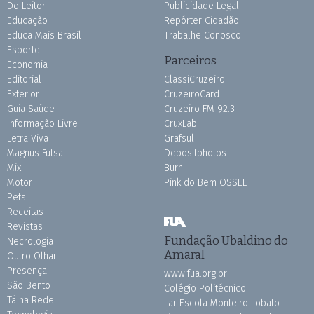
Do Leitor
Publicidade Legal
Educação
Repórter Cidadão
Educa Mais Brasil
Trabalhe Conosco
Esporte
Parceiros
Economia
Editorial
ClassiCruzeiro
Exterior
CruzeiroCard
Guia Saúde
Cruzeiro FM 92.3
Informação Livre
CruxLab
Letra Viva
Grafsul
Magnus Futsal
Depositphotos
Mix
Burh
Motor
Pink do Bem OSSEL
Pets
Receitas
Revistas
Fundação Ubaldino do
Necrologia
Amaral
Outro Olhar
Presença
www.fua.org.br
São Bento
Colégio Politécnico
Tá na Rede
Lar Escola Monteiro Lobato