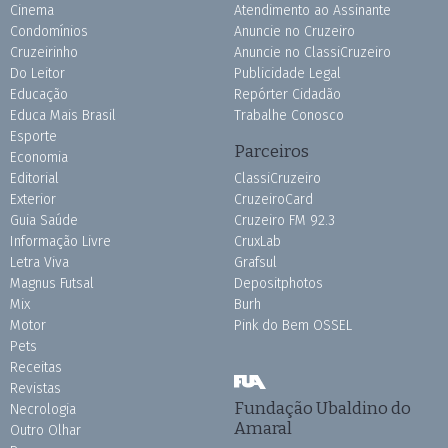
Cinema
Atendimento ao Assinante
Condomínios
Anuncie no Cruzeiro
Cruzeirinho
Anuncie no ClassiCruzeiro
Do Leitor
Publicidade Legal
Educação
Repórter Cidadão
Educa Mais Brasil
Trabalhe Conosco
Esporte
Parceiros
Economia
Editorial
ClassiCruzeiro
Exterior
CruzeiroCard
Guia Saúde
Cruzeiro FM 92.3
Informação Livre
CruxLab
Letra Viva
Grafsul
Magnus Futsal
Depositphotos
Mix
Burh
Motor
Pink do Bem OSSEL
Pets
Receitas
Revistas
Fundação Ubaldino do
Necrologia
Amaral
Outro Olhar