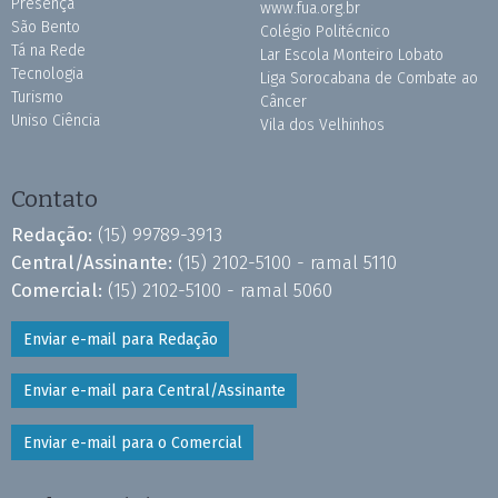
Presença
www.fua.org.br
São Bento
Colégio Politécnico
Tá na Rede
Lar Escola Monteiro Lobato
Tecnologia
Liga Sorocabana de Combate ao
Turismo
Câncer
Uniso Ciência
Vila dos Velhinhos
Contato
Redação:
(15) 99789-3913
Central/Assinante:
(15) 2102-5100 - ramal 5110
Comercial:
(15) 2102-5100 - ramal 5060
Enviar e-mail para Redação
Enviar e-mail para Central/Assinante
Enviar e-mail para o Comercial