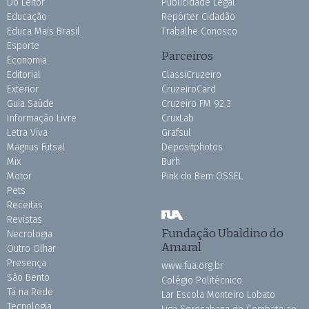
Do Leitor
Publicidade Legal
Educação
Repórter Cidadão
Educa Mais Brasil
Trabalhe Conosco
Esporte
Parceiros
Economia
Editorial
ClassiCruzeiro
Exterior
CruzeiroCard
Guia Saúde
Cruzeiro FM 92.3
Informação Livre
CruxLab
Letra Viva
Grafsul
Magnus Futsal
Depositphotos
Mix
Burh
Motor
Pink do Bem OSSEL
Pets
Receitas
Revistas
Fundação Ubaldino do
Necrologia
Amaral
Outro Olhar
Presença
www.fua.org.br
São Bento
Colégio Politécnico
Tá na Rede
Lar Escola Monteiro Lobato
Tecnologia