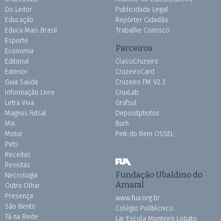
Do Leitor
Publicidade Legal
Educação
Repórter Cidadão
Educa Mais Brasil
Trabalhe Conosco
Esporte
Parceiros
Economia
Editorial
ClassiCruzeiro
Exterior
CruzeiroCard
Guia Saúde
Cruzeiro FM 92.3
Informação Livre
CruxLab
Letra Viva
Grafsul
Magnus Futsal
Depositphotos
Mix
Burh
Motor
Pink do Bem OSSEL
Pets
Receitas
Revistas
Fundação Ubaldino do
Necrologia
Amaral
Outro Olhar
Presença
www.fua.org.br
São Bento
Colégio Politécnico
Tá na Rede
Lar Escola Monteiro Lobato