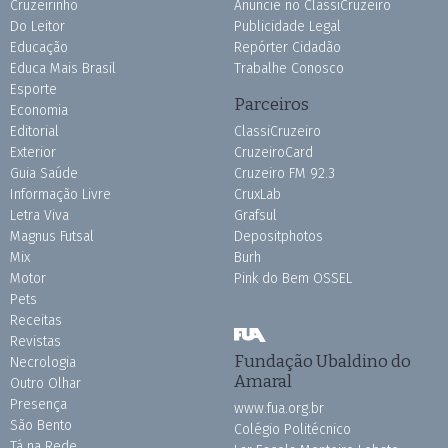
Cruzeirinho
Anuncie no ClassiCruzeiro
Do Leitor
Publicidade Legal
Educação
Repórter Cidadão
Educa Mais Brasil
Trabalhe Conosco
Esporte
Parceiros
Economia
Editorial
ClassiCruzeiro
Exterior
CruzeiroCard
Guia Saúde
Cruzeiro FM 92.3
Informação Livre
CruxLab
Letra Viva
Grafsul
Magnus Futsal
Depositphotos
Mix
Burh
Motor
Pink do Bem OSSEL
Pets
Receitas
Revistas
Fundação Ubaldino do
Necrologia
Amaral
Outro Olhar
Presença
www.fua.org.br
São Bento
Colégio Politécnico
Tá na Rede