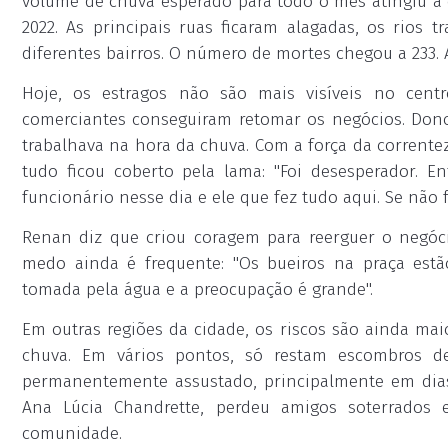
volume de chuva esperado para todo o mês atingiu a
2022. As principais ruas ficaram alagadas, os rios
diferentes bairros. O número de mortes chegou a 233. A
Hoje
, os estragos não são mais visíveis no centr
comerciantes conseguiram retomar os negócios. Don
trabalhava na hora da chuva. Com a força da corrente
tudo ficou coberto pela lama: "Foi desesperador. 
funcionário nesse dia e ele que fez tudo aqui. Se não f
Renan diz que criou coragem para reerguer o negóci
medo ainda é frequente: "Os bueiros na praça estã
tomada pela água e a preocupação é grande".
Em outras regiões da cidade, os riscos são ainda maio
chuva. Em vários pontos, só restam escombros d
permanentemente assustado, principalmente em dias
Ana Lúcia Chandrette, perdeu amigos soterrados
comunidade.