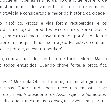
 cidade em apenas seis horas, no dia
15 de fevereiro
de
 transbordaram e deslizamentos de terra ocorreram em
 tragédia é considerada a maior da história da cidade.
o histórico. Praças e vias foram recuperadas, e os
o de uma loja de produtos para animais, Renan Souza
za, um carro chegou a invadir um dos portões da loja e
Entrei em choque, fiquei sem ação. Eu estava com um
osse por ele, eu estaria perdido".
o, com a ajuda de clientes e de fornecedores. Mas o
o todos entupidos. Quando chove forte, a praça fica
res. O Morro da Oficina foi o lugar mais atingido pela
e casas. Quem ainda permanece nas encostas vive
 de chuva. A presidente da Associação de Moradores,
 e diz que nunca mais conseguiu viver em paz na