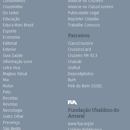
Condomínios
Anuncie no Cruzeiro
Cruzeirinho
Anuncie no ClassiCruzeiro
Do Leitor
Publicidade Legal
Educação
Repórter Cidadão
Educa Mais Brasil
Trabalhe Conosco
Esporte
Parceiros
Economia
Editorial
ClassiCruzeiro
Exterior
CruzeiroCard
Guia Saúde
Cruzeiro FM 92.3
Informação Livre
CruxLab
Letra Viva
Grafsul
Magnus Futsal
Depositphotos
Mix
Burh
Motor
Pink do Bem OSSEL
Pets
Receitas
Revistas
Fundação Ubaldino do
Necrologia
Amaral
Outro Olhar
Presença
www.fua.org.br
São Bento
Colégio Politécnico