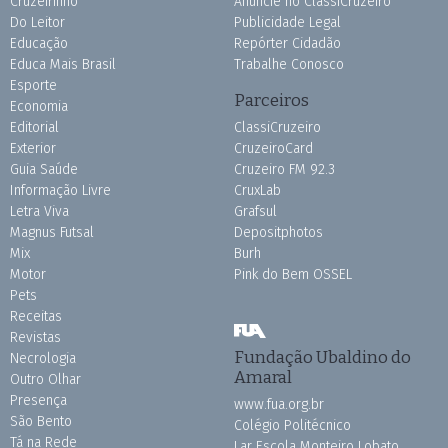
Cruzeirinho
Anuncie no ClassiCruzeiro
Do Leitor
Publicidade Legal
Educação
Repórter Cidadão
Educa Mais Brasil
Trabalhe Conosco
Esporte
Parceiros
Economia
Editorial
ClassiCruzeiro
Exterior
CruzeiroCard
Guia Saúde
Cruzeiro FM 92.3
Informação Livre
CruxLab
Letra Viva
Grafsul
Magnus Futsal
Depositphotos
Mix
Burh
Motor
Pink do Bem OSSEL
Pets
Receitas
Revistas
Fundação Ubaldino do
Necrologia
Amaral
Outro Olhar
Presença
www.fua.org.br
São Bento
Colégio Politécnico
Tá na Rede
Lar Escola Monteiro Lobato