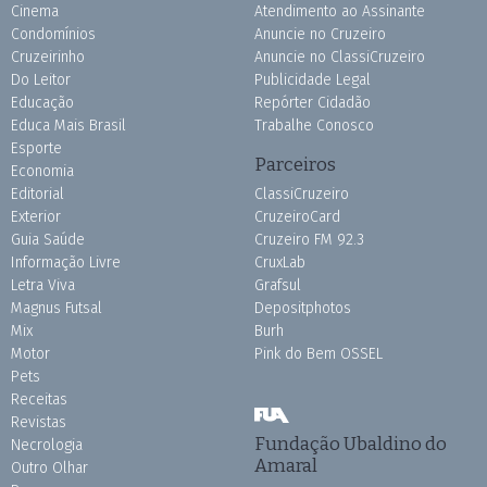
Cinema
Atendimento ao Assinante
Condomínios
Anuncie no Cruzeiro
Cruzeirinho
Anuncie no ClassiCruzeiro
Do Leitor
Publicidade Legal
Educação
Repórter Cidadão
Educa Mais Brasil
Trabalhe Conosco
Esporte
Parceiros
Economia
Editorial
ClassiCruzeiro
Exterior
CruzeiroCard
Guia Saúde
Cruzeiro FM 92.3
Informação Livre
CruxLab
Letra Viva
Grafsul
Magnus Futsal
Depositphotos
Mix
Burh
Motor
Pink do Bem OSSEL
Pets
Receitas
Revistas
Fundação Ubaldino do
Necrologia
Amaral
Outro Olhar