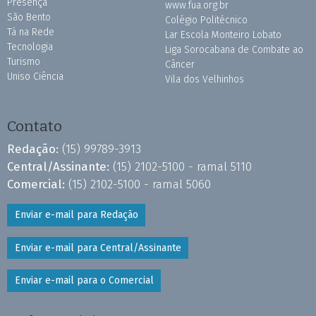
Presença
www.fua.org.br
São Bento
Colégio Politécnico
Tá na Rede
Lar Escola Monteiro Lobato
Tecnologia
Liga Sorocabana de Combate ao
Turismo
Câncer
Uniso Ciência
Vila dos Velhinhos
Contato
Redação:
(15) 99789-3913
Central/Assinante:
(15) 2102-5100 - ramal 5110
Comercial:
(15) 2102-5100 - ramal 5060
Enviar e-mail para Redação
Enviar e-mail para Central/Assinante
Enviar e-mail para o Comercial