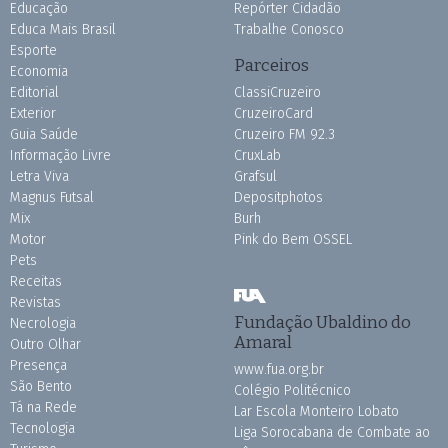
Educação
Repórter Cidadão
Educa Mais Brasil
Trabalhe Conosco
Esporte
Parceiros
Economia
Editorial
ClassiCruzeiro
Exterior
CruzeiroCard
Guia Saúde
Cruzeiro FM 92.3
Informação Livre
CruxLab
Letra Viva
Grafsul
Magnus Futsal
Depositphotos
Mix
Burh
Motor
Pink do Bem OSSEL
Pets
Receitas
Revistas
Fundação Ubaldino do
Necrologia
Amaral
Outro Olhar
Presença
www.fua.org.br
São Bento
Colégio Politécnico
Tá na Rede
Lar Escola Monteiro Lobato
Tecnologia
Liga Sorocabana de Combate ao