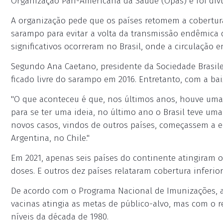
Organização Pan-Americana da Saúde (Opas) e foi divul
A organização pede que os países retomem a cobertura 
sarampo para evitar a volta da transmissão endêmica 
significativos ocorreram no Brasil, onde a circulação 
Segundo Ana Caetano, presidente da Sociedade Brasile
ficado livre do sarampo em 2016. Entretanto, com a baix
"O que aconteceu é que, nos últimos anos, houve uma 
para se ter uma ideia, no último ano o Brasil teve um
novos casos, vindos de outros países, começassem a e
Argentina, no Chile."
Em 2021, apenas seis países do continente atingiram
doses. E outros dez países relataram cobertura inferio
De acordo com o Programa Nacional de Imunizações, até
vacinas atingia as metas de público-alvo, mas com o 
níveis da década de 1980.