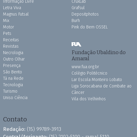
Informação Livre
CruxLab
Letra Viva
Grafsul
Magnus Futsal
Depositphotos
Mix
Burh
Motor
Pink do Bem OSSEL
Pets
Receitas
Revistas
Fundação Ubaldino do
Necrologia
Amaral
Outro Olhar
Presença
www.fua.org.br
São Bento
Colégio Politécnico
Tá na Rede
Lar Escola Monteiro Lobato
Tecnologia
Liga Sorocabana de Combate ao
Turismo
Câncer
Uniso Ciência
Vila dos Velhinhos
Contato
Redação:
(15) 99789-3913
Central/Assinante:
(15) 2102-5100 - ramal 5110