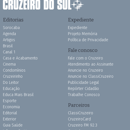
Editorias
Expediente
Sorocaba
Expediente
Agenda
Projeto Memória
Artigos
Política de Privacidade
Brasil
Fale conosco
Canal 1
Casa e Acabamento
Fale com o Cruzeiro
Cinema
Atendimento ao Assinante
Condomínios
Anuncie no Cruzeiro
Cruzeirinho
Anuncie no ClassiCruzeiro
Do Leitor
Publicidade Legal
Educação
Repórter Cidadão
Educa Mais Brasil
Trabalhe Conosco
Esporte
Parceiros
Economia
Editorial
ClassiCruzeiro
Exterior
CruzeiroCard
Guia Saúde
Cruzeiro FM 92.3