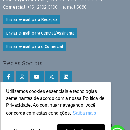
Comercial:
(15) 2102-5100 - ramal 5060
Enviar e-mail para Redação
Enviar e-mail para Central/Assinante
Enviar e-mail para o Comercial
Redes Sociais
Utilizamos cookies essenciais e tecnologias
Faça download do aplicativo
semelhantes de acordo com a nossa Política de
Privacidade. Ao continuar navegando, você
Play Store e App Store
concorda com estas condições.
Saiba mais
Todos os direitos reservados © 2025 Cruzeiro do Sul