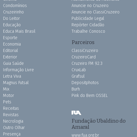
Condomínios
Anuncie no Cruzeiro
Cruzeirinho
Anuncie no ClassiCruzeiro
Do Leitor
Publicidade Legal
Educação
Repórter Cidadão
Educa Mais Brasil
Trabalhe Conosco
Esporte
Parceiros
Economia
Editorial
ClassiCruzeiro
Exterior
CruzeiroCard
Guia Saúde
Cruzeiro FM 92.3
Informação Livre
CruxLab
Letra Viva
Grafsul
Magnus Futsal
Depositphotos
Mix
Burh
Motor
Pink do Bem OSSEL
Pets
Receitas
Revistas
Fundação Ubaldino do
Necrologia
Amaral
Outro Olhar
Presença
www.fua.org.br