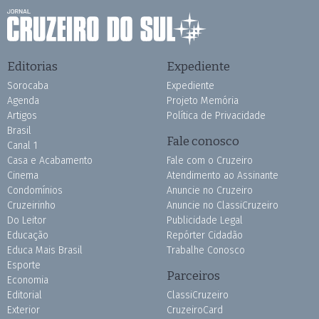
Editorias
Expediente
Sorocaba
Expediente
Agenda
Projeto Memória
Artigos
Política de Privacidade
Brasil
Fale conosco
Canal 1
Casa e Acabamento
Fale com o Cruzeiro
Cinema
Atendimento ao Assinante
Condomínios
Anuncie no Cruzeiro
Cruzeirinho
Anuncie no ClassiCruzeiro
Do Leitor
Publicidade Legal
Educação
Repórter Cidadão
Educa Mais Brasil
Trabalhe Conosco
Esporte
Parceiros
Economia
Editorial
ClassiCruzeiro
Exterior
CruzeiroCard