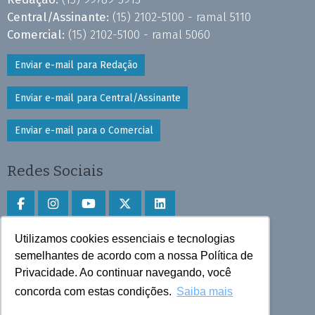
Central/Assinante:
(15) 2102-5100 - ramal 5110
Comercial:
(15) 2102-5100 - ramal 5060
Enviar e-mail para Redação
Enviar e-mail para Central/Assinante
Enviar e-mail para o Comercial
Redes Sociais
Utilizamos cookies essenciais e tecnologias
Faça download do aplicativo
semelhantes de acordo com a nossa Política de
Privacidade. Ao continuar navegando, você
Play Store e App Store
concorda com estas condições.
Saiba mais