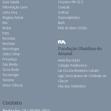
Guia Saúde
Cruzeiro FM 92.3
Informação Livre
CruxLab
Letra Viva
Grafsul
Magnus Futsal
Depositphotos
Mix
Burh
Motor
Pink do Bem OSSEL
Pets
Receitas
Revistas
Fundação Ubaldino do
Necrologia
Amaral
Outro Olhar
Presença
www.fua.org.br
São Bento
Colégio Politécnico
Tá na Rede
Lar Escola Monteiro Lobato
Tecnologia
Liga Sorocabana de Combate ao
Turismo
Câncer
Uniso Ciência
Vila dos Velhinhos
Contato
Redação:
(15) 99789-3913