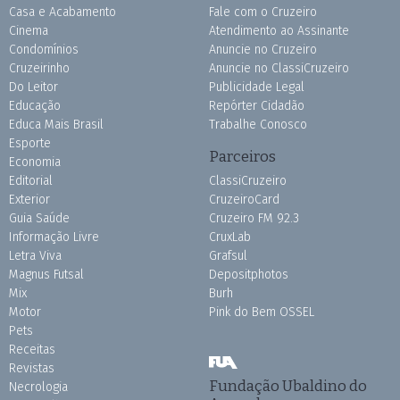
Casa e Acabamento
Fale com o Cruzeiro
Cinema
Atendimento ao Assinante
Condomínios
Anuncie no Cruzeiro
Cruzeirinho
Anuncie no ClassiCruzeiro
Do Leitor
Publicidade Legal
Educação
Repórter Cidadão
Educa Mais Brasil
Trabalhe Conosco
Esporte
Parceiros
Economia
Editorial
ClassiCruzeiro
Exterior
CruzeiroCard
Guia Saúde
Cruzeiro FM 92.3
Informação Livre
CruxLab
Letra Viva
Grafsul
Magnus Futsal
Depositphotos
Mix
Burh
Motor
Pink do Bem OSSEL
Pets
Receitas
Revistas
Fundação Ubaldino do
Necrologia