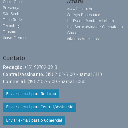
Amaral
Outro Olhar
Presença
www.fua.org.br
São Bento
Colégio Politécnico
Tá na Rede
Lar Escola Monteiro Lobato
Tecnologia
Liga Sorocabana de Combate ao
Turismo
Câncer
Uniso Ciência
Vila dos Velhinhos
Contato
Redação:
(15) 99789-3913
Central/Assinante:
(15) 2102-5100 - ramal 5110
Comercial:
(15) 2102-5100 - ramal 5060
Enviar e-mail para Redação
Enviar e-mail para Central/Assinante
Enviar e-mail para o Comercial