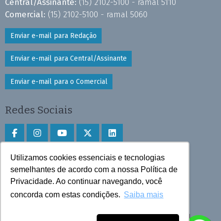
Central/Assinante:
(15) 2102-5100 - ramal 5110
Comercial:
(15) 2102-5100 - ramal 5060
Enviar e-mail para Redação
Enviar e-mail para Central/Assinante
Enviar e-mail para o Comercial
Redes Sociais
Utilizamos cookies essenciais e tecnologias
Faça download do aplicativo
semelhantes de acordo com a nossa Política de
Privacidade. Ao continuar navegando, você
Play Store e App Store
concorda com estas condições.
Saiba mais
Todos os direitos reservados © 2025 Cruzeiro do Sul