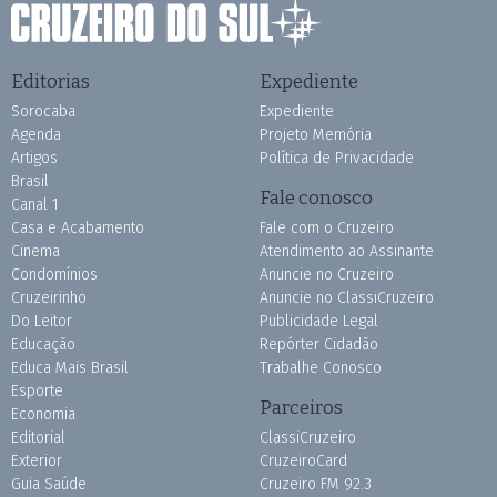
Editorias
Expediente
Sorocaba
Expediente
Agenda
Projeto Memória
Artigos
Política de Privacidade
Brasil
Fale conosco
Canal 1
Casa e Acabamento
Fale com o Cruzeiro
Cinema
Atendimento ao Assinante
Condomínios
Anuncie no Cruzeiro
Cruzeirinho
Anuncie no ClassiCruzeiro
Do Leitor
Publicidade Legal
Educação
Repórter Cidadão
Educa Mais Brasil
Trabalhe Conosco
Esporte
Parceiros
Economia
Editorial
ClassiCruzeiro
Exterior
CruzeiroCard
Guia Saúde
Cruzeiro FM 92.3