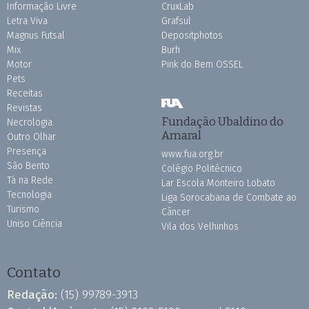
Informação Livre
CruxLab
Letra Viva
Grafsul
Magnus Futsal
Depositphotos
Mix
Burh
Motor
Pink do Bem OSSEL
Pets
Receitas
Revistas
Fundação Ubaldino do
Necrologia
Amaral
Outro Olhar
Presença
www.fua.org.br
São Bento
Colégio Politécnico
Tá na Rede
Lar Escola Monteiro Lobato
Tecnologia
Liga Sorocabana de Combate ao
Turismo
Câncer
Uniso Ciência
Vila dos Velhinhos
Contato
Redação:
(15) 99789-3913