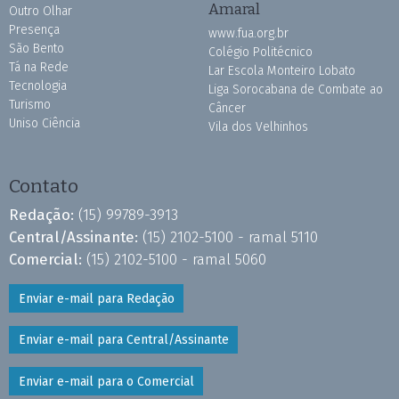
Amaral
Outro Olhar
Presença
www.fua.org.br
São Bento
Colégio Politécnico
Tá na Rede
Lar Escola Monteiro Lobato
Tecnologia
Liga Sorocabana de Combate ao
Turismo
Câncer
Uniso Ciência
Vila dos Velhinhos
Contato
Redação:
(15) 99789-3913
Central/Assinante:
(15) 2102-5100 - ramal 5110
Comercial:
(15) 2102-5100 - ramal 5060
Enviar e-mail para Redação
Enviar e-mail para Central/Assinante
Enviar e-mail para o Comercial