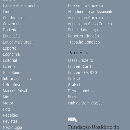
Casa e Acabamento
Fale com o Cruzeiro
Cinema
Atendimento ao Assinante
Condomínios
Anuncie no Cruzeiro
Cruzeirinho
Anuncie no ClassiCruzeiro
Do Leitor
Publicidade Legal
Educação
Repórter Cidadão
Educa Mais Brasil
Trabalhe Conosco
Esporte
Parceiros
Economia
Editorial
ClassiCruzeiro
Exterior
CruzeiroCard
Guia Saúde
Cruzeiro FM 92.3
Informação Livre
CruxLab
Letra Viva
Grafsul
Magnus Futsal
Depositphotos
Mix
Burh
Motor
Pink do Bem OSSEL
Pets
Receitas
Revistas
Fundação Ubaldino do
Necrologia