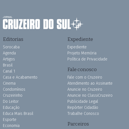
Editorias
Expediente
Sorocaba
Expediente
Agenda
Projeto Memória
Artigos
Política de Privacidade
Brasil
Fale conosco
Canal 1
Casa e Acabamento
Fale com o Cruzeiro
Cinema
Atendimento ao Assinante
Condomínios
Anuncie no Cruzeiro
Cruzeirinho
Anuncie no ClassiCruzeiro
Do Leitor
Publicidade Legal
Educação
Repórter Cidadão
Educa Mais Brasil
Trabalhe Conosco
Esporte
Parceiros
Economia