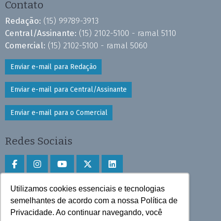
Contato
Redação:
(15) 99789-3913
Central/Assinante:
(15) 2102-5100 - ramal 5110
Comercial:
(15) 2102-5100 - ramal 5060
Enviar e-mail para Redação
Enviar e-mail para Central/Assinante
Enviar e-mail para o Comercial
Redes Sociais
Utilizamos cookies essenciais e tecnologias
Faça download do aplicativo
semelhantes de acordo com a nossa Política de
Privacidade. Ao continuar navegando, você
Play Store e App Store