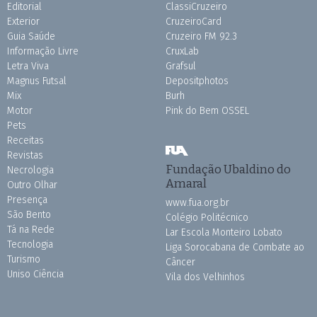
Editorial
ClassiCruzeiro
Exterior
CruzeiroCard
Guia Saúde
Cruzeiro FM 92.3
Informação Livre
CruxLab
Letra Viva
Grafsul
Magnus Futsal
Depositphotos
Mix
Burh
Motor
Pink do Bem OSSEL
Pets
Receitas
Revistas
Fundação Ubaldino do
Necrologia
Amaral
Outro Olhar
Presença
www.fua.org.br
São Bento
Colégio Politécnico
Tá na Rede
Lar Escola Monteiro Lobato
Tecnologia
Liga Sorocabana de Combate ao
Turismo
Câncer
Uniso Ciência
Vila dos Velhinhos