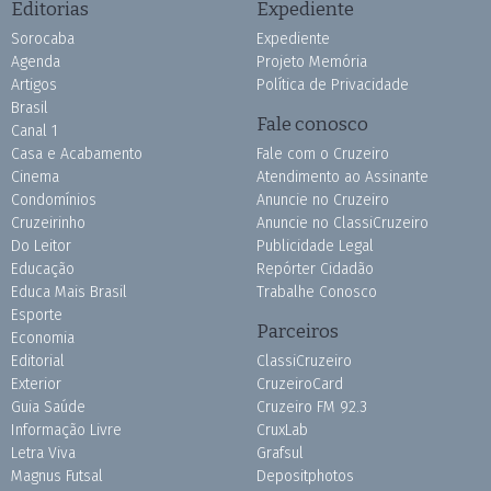
Editorias
Expediente
Sorocaba
Expediente
Agenda
Projeto Memória
Artigos
Política de Privacidade
Brasil
Fale conosco
Canal 1
Casa e Acabamento
Fale com o Cruzeiro
Cinema
Atendimento ao Assinante
Condomínios
Anuncie no Cruzeiro
Cruzeirinho
Anuncie no ClassiCruzeiro
Do Leitor
Publicidade Legal
Educação
Repórter Cidadão
Educa Mais Brasil
Trabalhe Conosco
Esporte
Parceiros
Economia
Editorial
ClassiCruzeiro
Exterior
CruzeiroCard
Guia Saúde
Cruzeiro FM 92.3
Informação Livre
CruxLab
Letra Viva
Grafsul
Magnus Futsal
Depositphotos