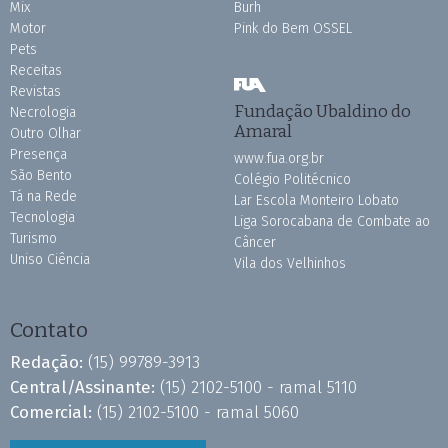
Mix
Burh
Motor
Pink do Bem OSSEL
Pets
Receitas
Revistas
Fundação Ubaldino do
Necrologia
Amaral
Outro Olhar
Presença
www.fua.org.br
São Bento
Colégio Politécnico
Tá na Rede
Lar Escola Monteiro Lobato
Tecnologia
Liga Sorocabana de Combate ao
Turismo
Câncer
Uniso Ciência
Vila dos Velhinhos
Contato
Redação:
(15) 99789-3913
Central/Assinante:
(15) 2102-5100 - ramal 5110
Comercial:
(15) 2102-5100 - ramal 5060