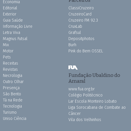
Economia
Editorial
ClassiCruzeiro
Exterior
CruzeiroCard
Guia Saúde
Cruzeiro FM 92.3
Informação Livre
CruxLab
Letra Viva
Grafsul
Magnus Futsal
Depositphotos
Mix
Burh
Motor
Pink do Bem OSSEL
Pets
Receitas
Revistas
Fundação Ubaldino do
Necrologia
Amaral
Outro Olhar
Presença
www.fua.org.br
São Bento
Colégio Politécnico
Tá na Rede
Lar Escola Monteiro Lobato
Tecnologia
Liga Sorocabana de Combate ao
Turismo
Câncer
Uniso Ciência
Vila dos Velhinhos