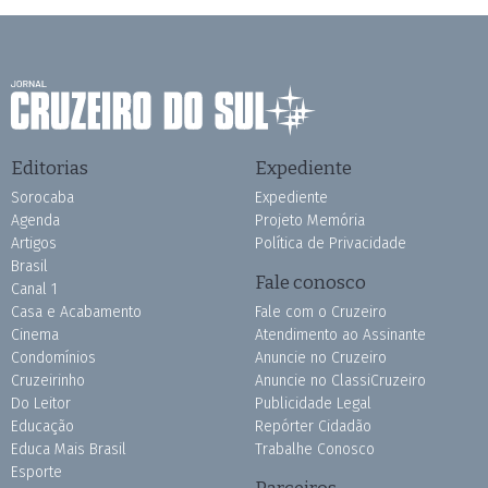
Editorias
Expediente
Sorocaba
Expediente
Agenda
Projeto Memória
Artigos
Política de Privacidade
Brasil
Fale conosco
Canal 1
Casa e Acabamento
Fale com o Cruzeiro
Cinema
Atendimento ao Assinante
Condomínios
Anuncie no Cruzeiro
Cruzeirinho
Anuncie no ClassiCruzeiro
Do Leitor
Publicidade Legal
Educação
Repórter Cidadão
Educa Mais Brasil
Trabalhe Conosco
Esporte
Parceiros